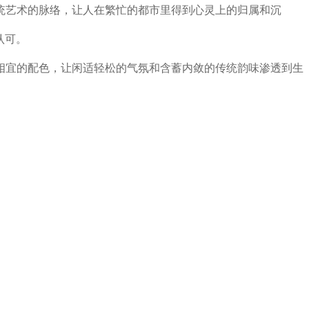
统艺术的脉络，让人在繁忙的都市里得到心灵上的归属和沉
认可。
相宜的配色，让闲适轻松的气氛和含蓄内敛的传统韵味渗透到生