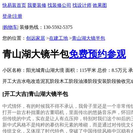
快易装首页
我要装修
找装修公司
找设计师
效果图
登录
|
注册
|
购物车
|
装修热线：130-5592-5375
您的位置：
创远家居
>
在建工地
>
青山湖大镜半包
青山湖大镜半包
免费预约参观
小区名称：阳光城青山湖大境
面积：115平米
总价：8.5万元
承
开工大吉
水电改造
泥瓦阶段
木工阶段
油漆阶段
安装阶段
验收完
[开工大吉]
青山湖大镜半包
中式情怀，有的时候我不得不承认，我骨子里还是一个非常传
打开一款古朴拙重的古董唱机，里面传出的悠扬音乐声，怀旧
但传统的中式，实在是让人有点压抑，特别对我们这个80后的
新中式风格不是纯粹的摹仿和元素的堆砌，而是通过对传统文
传统文化，又体现了时代特色，突破了中国传统风格中沉稳有