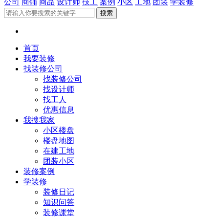
公司
商铺
商品
设计师
技工
案例
小区
工地
团装
学装修
首页
我要装修
找装修公司
找装修公司
找设计师
找工人
优惠信息
我搜我家
小区楼盘
楼盘地图
在建工地
团装小区
装修案例
学装修
装修日记
知识问答
装修课堂