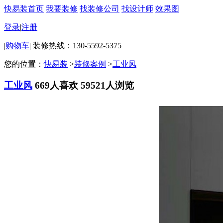
快易装首页
我要装修
找装修公司
找设计师
效果图
登录
|
注册
|
购物车
|
装修热线：130-5592-5375
您的位置：
快易装
>
装修案例
>
工业风
工业风
669人喜欢
59521人浏览